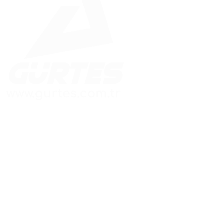
Güvenle İnşa Edilen Yapılar
Hızlı Menü
Adres Bilgileri
Ana Sayfa
Merkez Ofis:
Kaynarca Mah. Aydınlı
Kurumsal
Yolu Cad.
Betonarme Prefabik
Meşru Sokak No:3/A
Çelik Konstrüksiyon
Pendik / İSTANBUL
Enerji Sistemleri