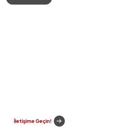
B
i
r
l
i
k
t
e
G
ü
v
e
n
l
e
İ
n
ş
a
E
d
e
l
i
m
Uzman ekibimizle projenizi planlayın, kalite ve mühendisliği bir
arada yaşayın.
İletişime Geçin!