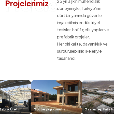
Projelerimiz
P
r
o
j
e
l
e
r
i
m
i
z
25 yılı aşkın mühendislik
deneyimiyle, Türkiye’nin
dört bir yanında güvenle
inşa edilmiş endüstriyel
tesisler, hafif çelik yapılar ve
prefabrik projeler.
Her biri kalite, dayanıklılık ve
sürdürülebilirlik ilkeleriyle
tasarlandı.
im
Göçbeyliği Konutları
Gaziantep Fabrika Üretim