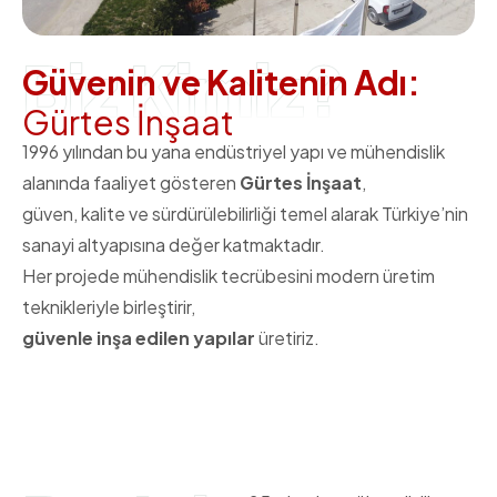
Biz Kimiz?
G
ü
v
e
n
i
n
v
e
K
a
l
i
t
e
n
i
n
A
d
ı
:
G
ü
r
t
e
s
İ
n
ş
a
a
t
1996 yılından bu yana endüstriyel yapı ve mühendislik
alanında faaliyet gösteren
Gürtes İnşaat
,
güven, kalite ve sürdürülebilirliği temel alarak Türkiye’nin
sanayi altyapısına değer katmaktadır.
Her projede mühendislik tecrübesini modern üretim
teknikleriyle birleştirir,
güvenle inşa edilen yapılar
üretiriz.