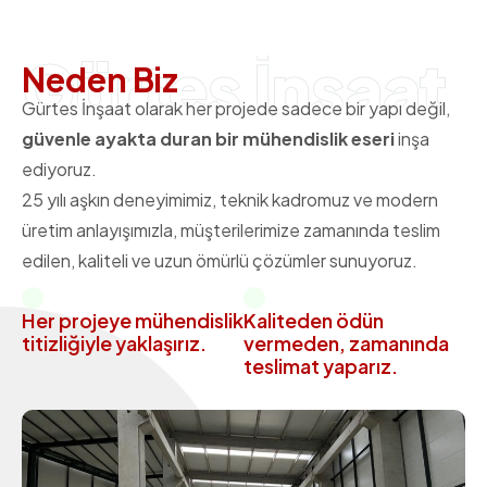
Gürteş İnşaat
N
e
d
e
n
B
i
z
Gürtes İnşaat olarak her projede sadece bir yapı değil,
güvenle ayakta duran bir mühendislik eseri
inşa
ediyoruz.
25 yılı aşkın deneyimimiz, teknik kadromuz ve modern
üretim anlayışımızla, müşterilerimize zamanında teslim
edilen, kaliteli ve uzun ömürlü çözümler sunuyoruz.
Her projeye mühendislik
Kaliteden ödün
titizliğiyle yaklaşırız.
vermeden, zamanında
teslimat yaparız.