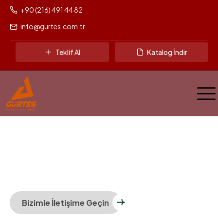
+90 (216) 491 44 82
info@gurtes.com.tr
Teklif Al
Katalog İndir
G
ü
v
e
n
l
e
İ
n
ş
a
E
d
i
l
e
n
S
a
n
a
y
i
Y
a
p
ı
l
a
r
ı
Gürtes, mühendislik disiplinini, kaliteyi ve güveni bir araya
getirerek sanayinin geleceğini inşa ediyor.
Bizimle İletişime Geçin