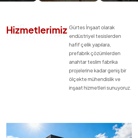
Hizmetlerimiz
H
i
z
m
e
t
l
e
r
i
m
i
z
Gürtes İnşaat olarak
endüstriyel tesislerden
hafif çelik yapılara,
prefabrik çözümlerden
anahtar teslim fabrika
projelerine kadar geniş bir
ölçekte mühendislik ve
inşaat hizmetleri sunuyoruz.