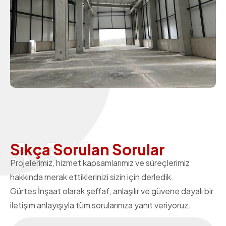
S.S.S
S
ı
k
ç
a
S
o
r
u
l
a
n
S
o
r
u
l
a
r
Projelerimiz, hizmet kapsamlarımız ve süreçlerimiz
hakkında merak ettiklerinizi sizin için derledik.
Gürtes İnşaat olarak şeffaf, anlaşılır ve güvene dayalı bir
iletişim anlayışıyla tüm sorularınıza yanıt veriyoruz.