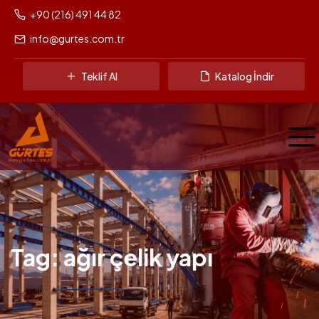
+90 (216) 491 44 82
info@gurtes.com.tr
Teklif Al
Katalog İndir
Tag: ağır çelik yapı