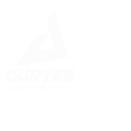
Güvenle İnşa Edilen Yapılar
Hızlı Menü
Adres Bilgileri
Ana Sayfa
Merkez Ofis:
Kaynarca Mah. Aydınlı
Kurumsal