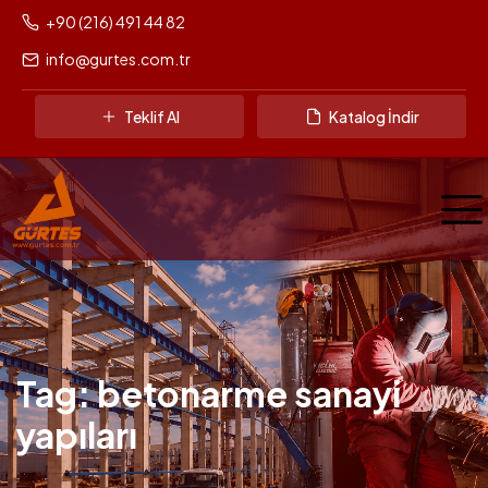
+90 (216) 491 44 82
info@gurtes.com.tr
Teklif Al
Katalog İndir
Tag: betonarme sanayi
yapıları