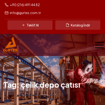
+90 (216) 491 44 82
info@gurtes.com.tr
Teklif Al
Katalog İndir
Tag: çelik depo çatısı