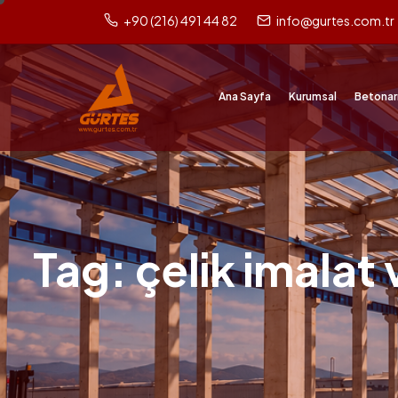
+90 (216) 491 44 82
info@gurtes.com.tr
Ana Sayfa
Kurumsal
Betonar
Tag: çelik imalat