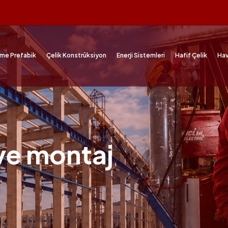
me Prefabik
Çelik Konstrüksiyon
Enerji Sistemleri
Hafif Çelik
Hav
 ve montaj