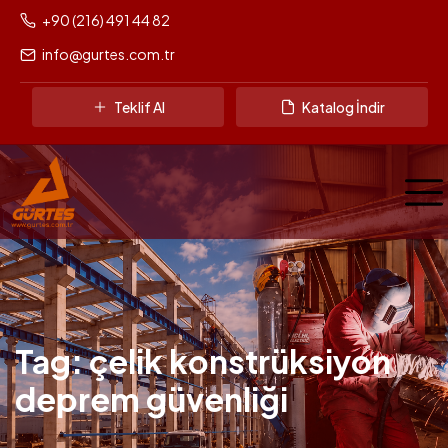
+90 (216) 491 44 82
info@gurtes.com.tr
Teklif Al
Katalog İndir
Tag: çelik konstrüksiyon
deprem güvenliği