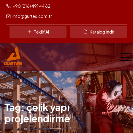
+90 (216) 491 44 82
info@gurtes.com.tr
Teklif Al
Katalog İndir
Tag: çelik yapı
projelendirme