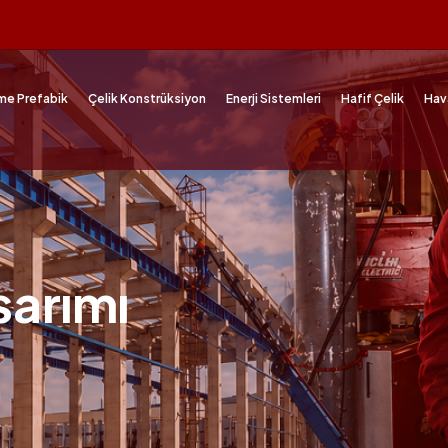
me Prefabik
Çelik Konstrüksiyon
Enerji Sistemleri
Hafif Çelik
Hav
sarımı