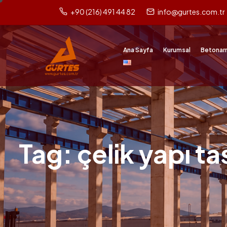
+90 (216) 491 44 82
info@gurtes.com.tr
Ana Sayfa
Kurumsal
Betonar
Tag: çelik yapı ta