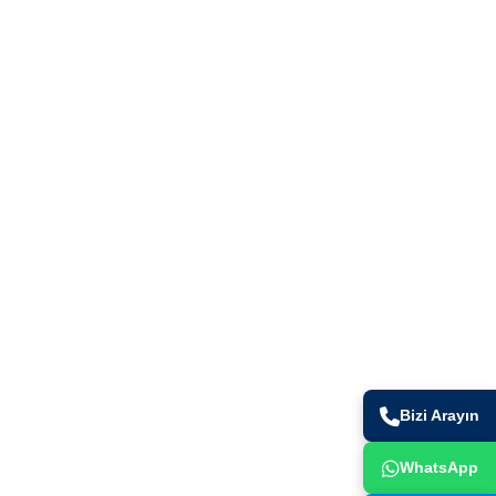
İletişim Bilgileri
+90 (216) 491 44 82
ad.
info@gurtes.com.tr
Bizi Arayın
. Bölge
kamil /
WhatsApp