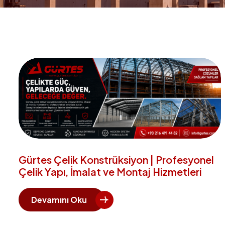
Gürtes Çelik Konstrüksiyon | Profesyonel
Çelik Yapı, İmalat ve Montaj Hizmetleri
Devamını Oku