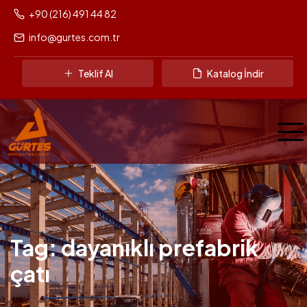
+90 (216) 491 44 82
info@gurtes.com.tr
Teklif Al
Katalog İndir
Tag: dayanıklı prefabrik
çatı