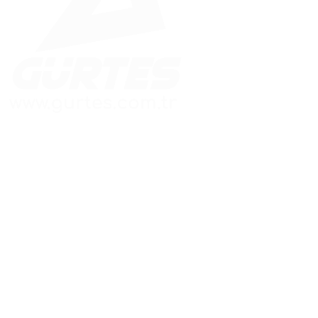
Güvenle İnşa Edilen Yapılar
Hızlı Menü
Adres Bilgileri
Ana Sayfa
Merkez Ofis:
Kaynarca Mah. Aydınlı
Kurumsal
Yolu Cad.
Betonarme Prefabik
Meşru Sokak No:3/A
Çelik Konstrüksiyon
Pendik / İSTANBUL
Enerji Sistemleri
Fabrika:
Hafif Çelik
Başpınar OSB Mah.