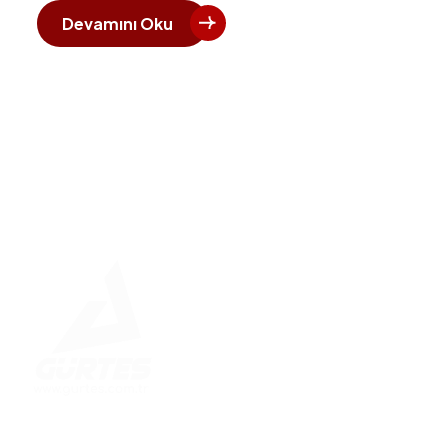
Devamını Oku
Hızlı 
Ana Say
Kurumsa
Betonar
Çelik K
Güvenle İnşa Edilen Yapılar
Enerji S