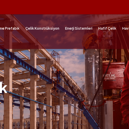
me Prefabik
Çelik Konstrüksiyon
Enerji Sistemleri
Hafif Çelik
Hav
ık