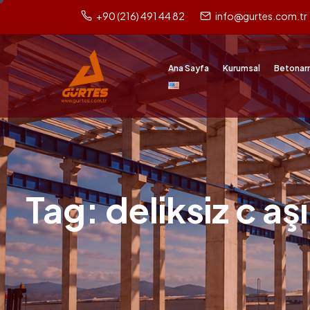
+90 (216) 491 44 82
info@gurtes.com.tr
Ana Sayfa
Kurumsal
Betonar
Tag: deliksiz c aş