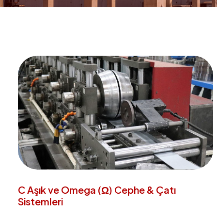
C Aşık ve Omega (Ω) Cephe & Çatı
Sistemleri