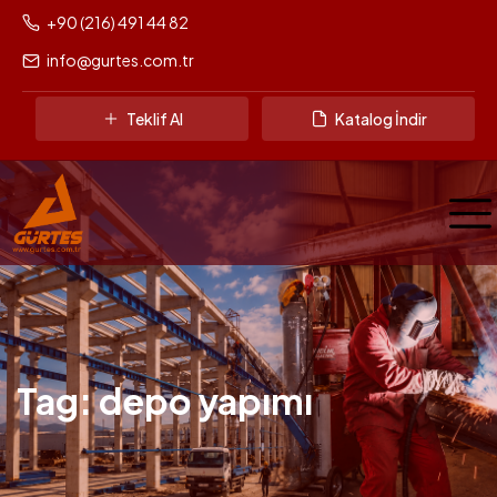
+90 (216) 491 44 82
info@gurtes.com.tr
Teklif Al
Katalog İndir
Tag: depo yapımı