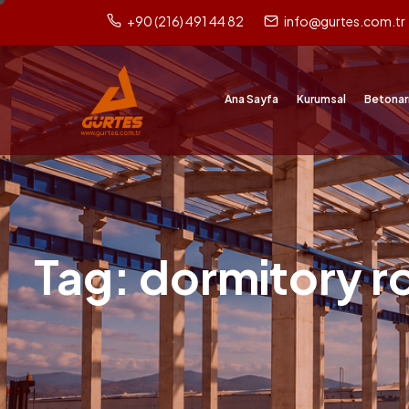
+90 (216) 491 44 82
info@gurtes.com.tr
Ana Sayfa
Kurumsal
Betonar
Tag: dormitory r