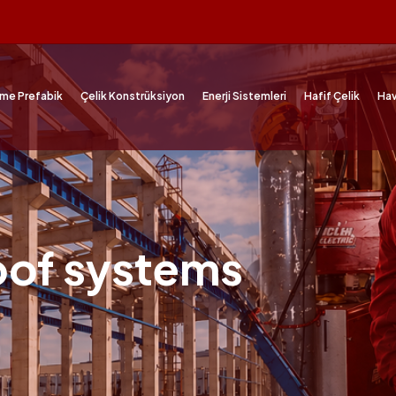
me Prefabik
Çelik Konstrüksiyon
Enerji Sistemleri
Hafif Çelik
Hav
oof systems