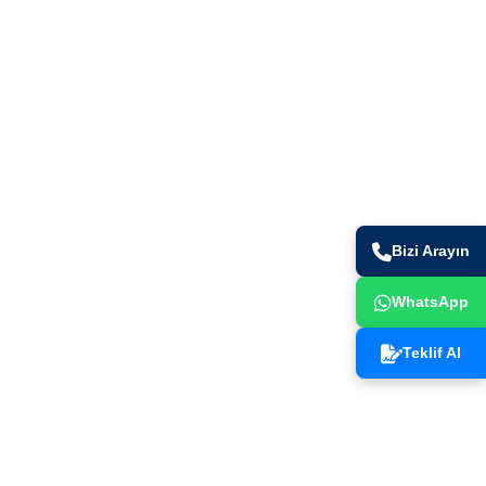
İletişim Bilgileri
+90 (216) 491 44 82
ad.
info@gurtes.com.tr
. Bölge
Bizi Arayın
kamil /
WhatsApp
Teklif Al