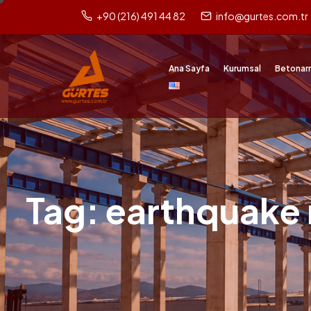
+90 (216) 491 44 82
info@gurtes.com.tr
Ana Sayfa
Kurumsal
Betonar
Tag: earthquake r