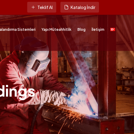
Teklif Al
Katalog İndir
alandırma Sistemleri
Yapı Müteahhitlik
Blog
İletişim
dings