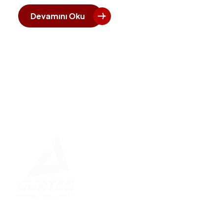
Devamını Oku
Hızlı 
Ana Say
Kurumsa
Betonar
Çelik K
Güvenle İnşa Edilen Yapılar
Enerji S