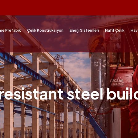
me Prefabik
Çelik Konstrüksiyon
Enerji Sistemleri
Hafif Çelik
Hav
esistant steel buil