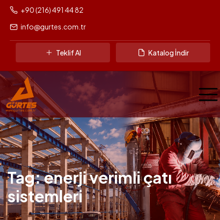
+90 (216) 491 44 82
info@gurtes.com.tr
Teklif Al
Katalog İndir
Tag: enerji verimli çatı
sistemleri