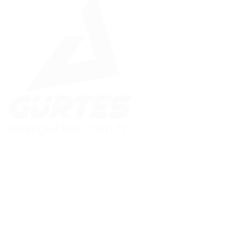
Güvenle İnşa Edilen Yapılar
Hızlı Menü
Adres Bilgileri
Ana Sayfa
Merkez Ofis:
Kaynarca Mah. Aydınlı
Kurumsal
Yolu Cad.
Betonarme Prefabik
Meşru Sokak No:3/A