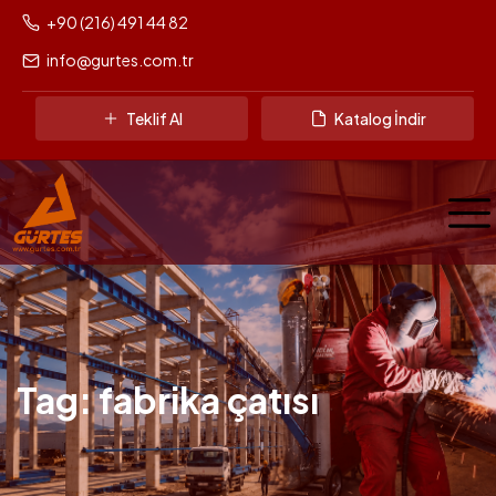
+90 (216) 491 44 82
info@gurtes.com.tr
Teklif Al
Katalog İndir
Tag: fabrika çatısı