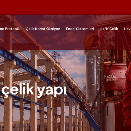
me Prefabik
Çelik Konstrüksiyon
Enerji Sistemleri
Hafif Çelik
Hav
 çelik yapı