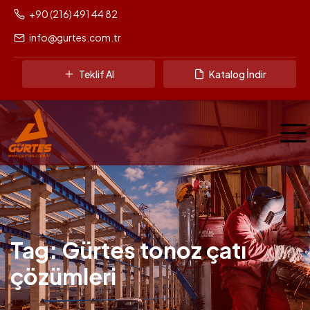
+90 (216) 491 44 82
info@gurtes.com.tr
Teklif Al
Katalog İndir
Tag: Gürtes tonoz çatı
çözümleri