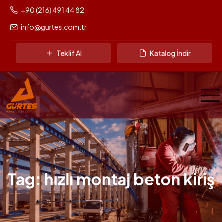
+90 (216) 491 44 82
info@gurtes.com.tr
Teklif Al
Katalog İndir
Tag: hızlı montaj beton kiriş