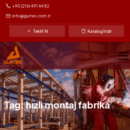
+90 (216) 491 44 82
info@gurtes.com.tr
Teklif Al
Katalog İndir
Tag: hızlı montaj fabrika