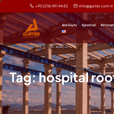
+90 (216) 491 44 82
info@gurtes.com.tr
Ana Sayfa
Kurumsal
Betonar
Tag: hospital ro