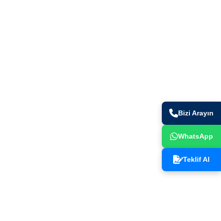
+90 (216) 491 44 82
ad.
info@gurtes.com.tr
. Bölge
kamil /
Bizi Arayın
WhatsApp
Teklif Al