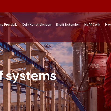
me Prefabik
Çelik Konstrüksiyon
Enerji Sistemleri
Hafif Çelik
Hav
of systems