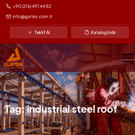
+90 (216) 491 44 82
info@gurtes.com.tr
Teklif Al
Katalog İndir
Tag: industrial steel roof