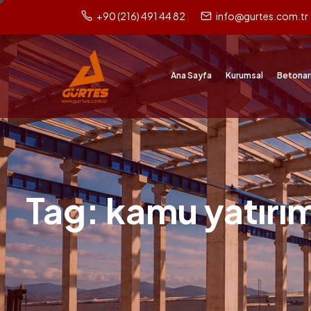
+90 (216) 491 44 82
info@gurtes.com.tr
Ana Sayfa
Kurumsal
Betonar
Tag: kamu yatırım