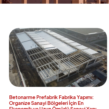
Betonarme Prefabrik Fabrika Yapımı:
Organize Sanayi Bölgeleri İçin En
Ekonomik ve Uzun Ömürlü Sanayi Yapı