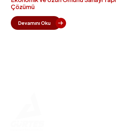
Çözümü
Devamını Oku
Hızlı 
Ana Say
Kurumsa
Betonar