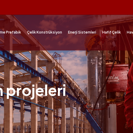
me Prefabik
Çelik Konstrüksiyon
Enerji Sistemleri
Hafif Çelik
Hav
 projeleri