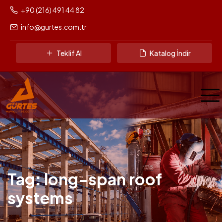
+90 (216) 491 44 82
info@gurtes.com.tr
Teklif Al
Katalog İndir
Tag: long-span roof
systems