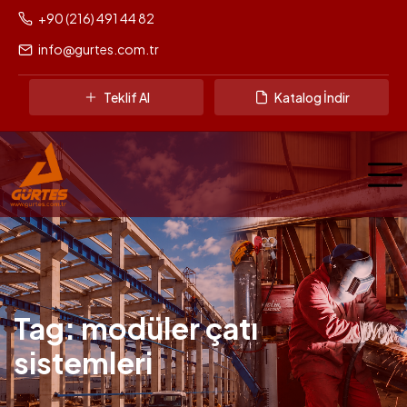
+90 (216) 491 44 82
info@gurtes.com.tr
Teklif Al
Katalog İndir
Tag: modüler çatı
sistemleri