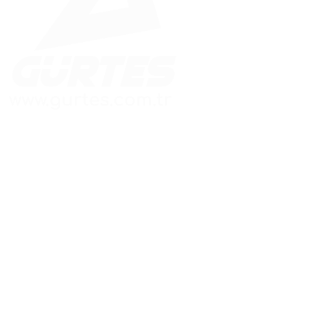
Güvenle İnşa Edilen Yapılar
Hızlı Menü
Adres Bilgileri
Ana Sayfa
Merkez Ofis:
Kaynarca Mah. Aydınlı
Kurumsal
Yolu Cad.
Betonarme Prefabik
Meşru Sokak No:3/A
Çelik Konstrüksiyon
Pendik / İSTANBUL
Enerji Sistemleri
Fabrika:
Hafif Çelik
Başpınar OSB Mah.