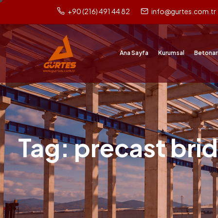
+90 (216) 491 44 82
info@gurtes.com.tr
Ana Sayfa
Kurumsal
Betonar
Tag: precast bri