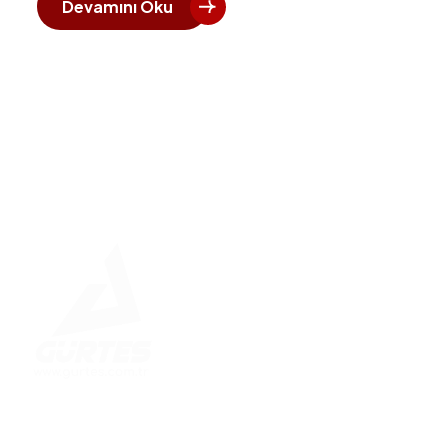
Devamını Oku
Hızlı 
Ana Say
Kurumsa
Betonar
Çelik K
Güvenle İnşa Edilen Yapılar
Enerji S