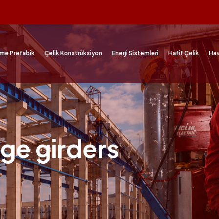
me Prefabik
Çelik Konstrüksiyon
Enerji Sistemleri
Hafif Çelik
Hav
dge girders