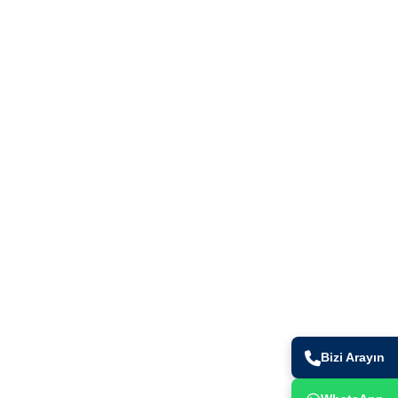
İletişim Bilgileri
+90 (216) 491 44 82
ad.
info@gurtes.com.tr
Bizi Arayın
. Bölge