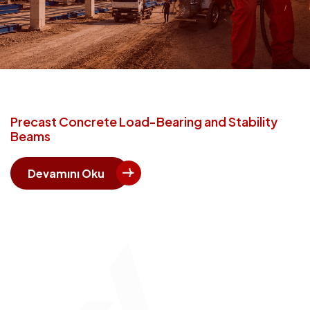
Precast Concrete Load-Bearing and Stability
Beams
Devamını Oku