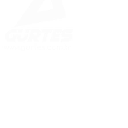
Güvenle İnşa Edilen Yapılar
Hızlı Menü
Adres Bilgileri
Ana Sayfa
Merkez Ofis:
Kaynarca Mah. Aydınlı
Kurumsal
Yolu Cad.
Betonarme Prefabik
Meşru Sokak No:3/A
Çelik Konstrüksiyon
Pendik / İSTANBUL
Enerji Sistemleri
Fabrika:
Hafif Çelik