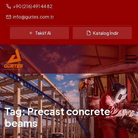
+90 (216) 491 44 82
info@gurtes.com.tr
Teklif Al
Katalog İndir
Tag: Precast concrete
beams