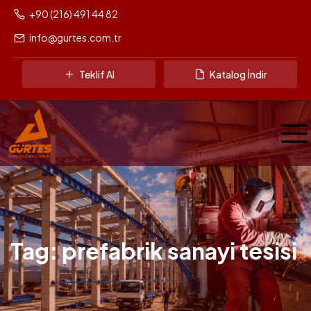
+90 (216) 491 44 82
info@gurtes.com.tr
Teklif Al
Katalog İndir
Tag: prefabrik sanayi tesisi