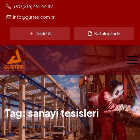
+90 (216) 491 44 82
info@gurtes.com.tr
Teklif Al
Katalog İndir
Tag: sanayi tesisleri