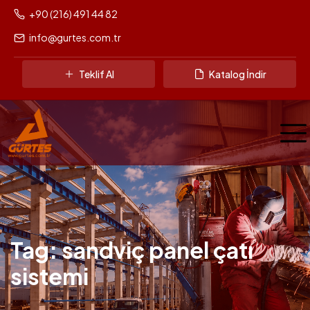
+90 (216) 491 44 82
info@gurtes.com.tr
Teklif Al
Katalog İndir
Tag: sandviç panel çatı
sistemi