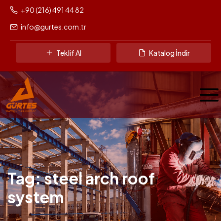
+90 (216) 491 44 82
info@gurtes.com.tr
Teklif Al
Katalog İndir
Tag: steel arch roof
system