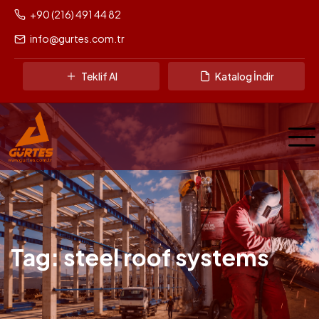
+90 (216) 491 44 82
info@gurtes.com.tr
Teklif Al
Katalog İndir
Tag: steel roof systems