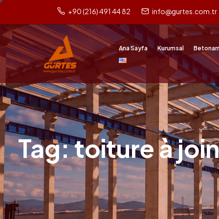
+90 (216) 491 44 82
info@gurtes.com.tr
Ana Sayfa
Kurumsal
Betonar
Tag: toiture à joi