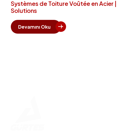
Systèmes de Toiture Voûtée en Acier |
Solutions
Devamını Oku
Hızlı 
Ana Say
Kurumsa
Betonar