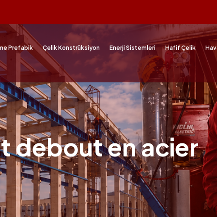
me Prefabik
Çelik Konstrüksiyon
Enerji Sistemleri
Hafif Çelik
Hav
nt debout en acier