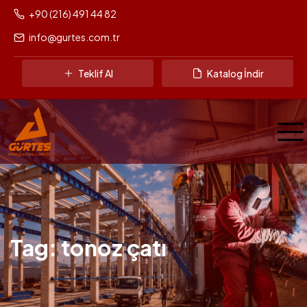
+90 (216) 491 44 82
info@gurtes.com.tr
Teklif Al
Katalog İndir
Tag: tonoz çatı