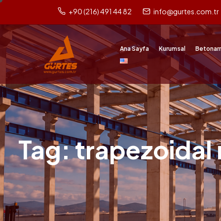
+90 (216) 491 44 82
info@gurtes.com.tr
Ana Sayfa
Kurumsal
Betonar
Tag: trapezoidal