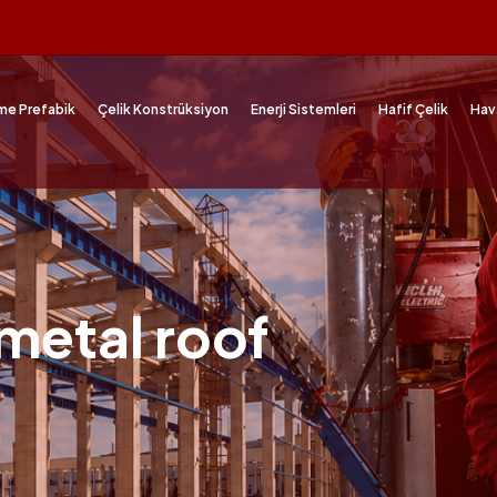
me Prefabik
Çelik Konstrüksiyon
Enerji Sistemleri
Hafif Çelik
Hav
 metal roof