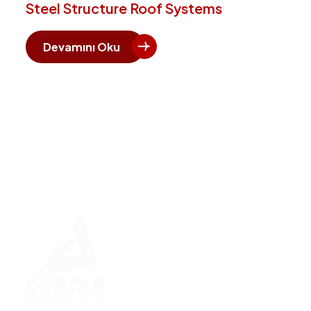
Steel Structure Roof Systems
Devamını Oku
Hızlı 
Ana Say
Kurumsa
Betonar
Çelik K