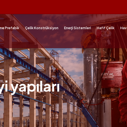
me Prefabik
Çelik Konstrüksiyon
Enerji Sistemleri
Hafif Çelik
Hav
i yapıları