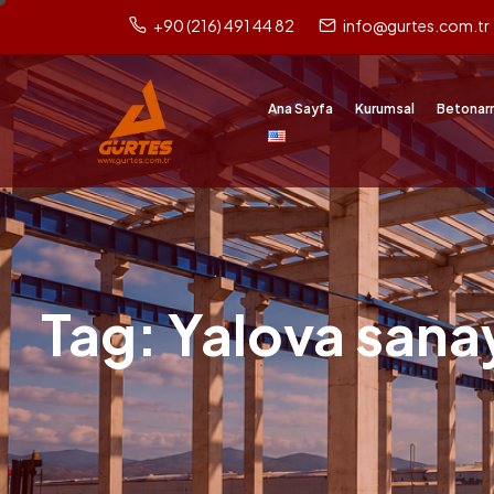
+90 (216) 491 44 82
info@gurtes.com.tr
Ana Sayfa
Kurumsal
Betonar
Tag: Yalova sanay