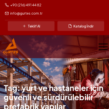
+90 (216) 491 44 82
info@gurtes.com.tr
Teklif Al
Katalog İndir
Tag: yurt ve hastaneler için
güvenli ve sürdürülebilir
prefabrik yapılar