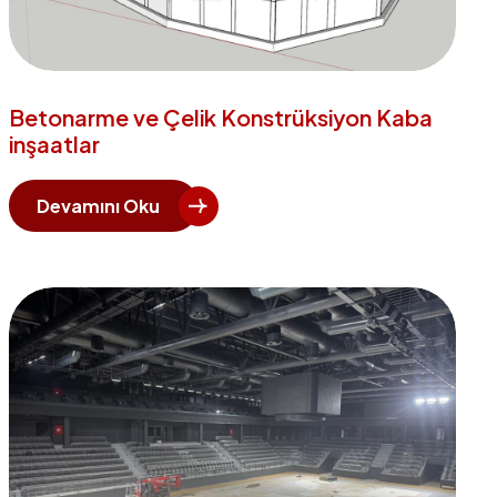
Betonarme ve Çelik Konstrüksiyon Kaba
inşaatlar
Devamını Oku