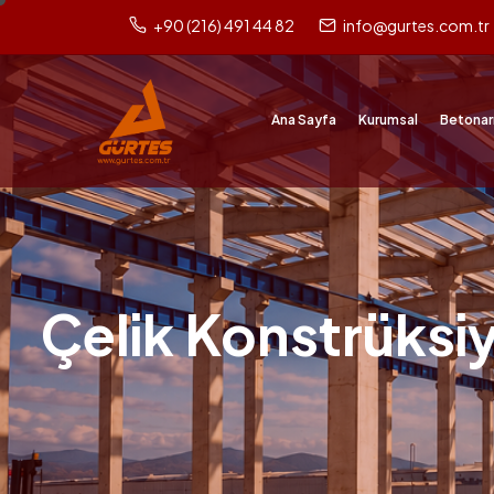
+90 (216) 491 44 82
info@gurtes.com.tr
Ana Sayfa
Kurumsal
Betonar
Çelik Konstrüksi