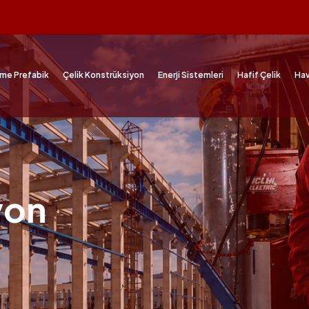
me Prefabik
Çelik Konstrüksiyon
Enerji Sistemleri
Hafif Çelik
Hav
yon