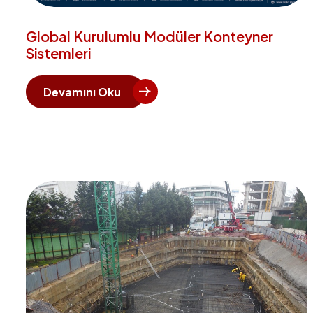
Global Kurulumlu Modüler Konteyner
Sistemleri
Devamını Oku