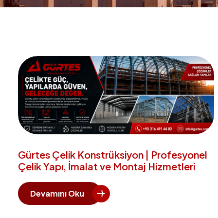
Gürtes Çelik Konstrüksiyon | Profesyonel
Çelik Yapı, İmalat ve Montaj Hizmetleri
Devamını Oku