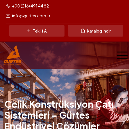
+90 (216) 491 44 82
info@gurtes.com.tr
Teklif Al
Katalog İndir
Çelik Konstrüksiyon Çatı
Sistemleri – Gürtes
Endüstriyel Çözümler