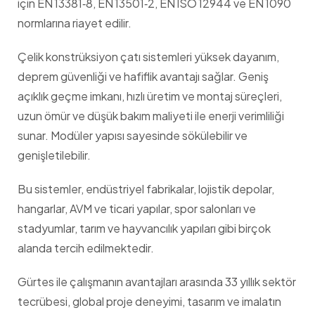
için EN 13381‑8, EN 13501‑2, EN ISO 12944 ve EN 1090
normlarına riayet edilir.
Çelik konstrüksiyon çatı sistemleri yüksek dayanım,
deprem güvenliği ve hafiflik avantajı sağlar. Geniş
açıklık geçme imkanı, hızlı üretim ve montaj süreçleri,
uzun ömür ve düşük bakım maliyeti ile enerji verimliliği
sunar. Modüler yapısı sayesinde sökülebilir ve
genişletilebilir.
Bu sistemler, endüstriyel fabrikalar, lojistik depolar,
hangarlar, AVM ve ticari yapılar, spor salonları ve
stadyumlar, tarım ve hayvancılık yapıları gibi birçok
alanda tercih edilmektedir.
Gürtes ile çalışmanın avantajları arasında 33 yıllık sektör
tecrübesi, global proje deneyimi, tasarım ve imalatın