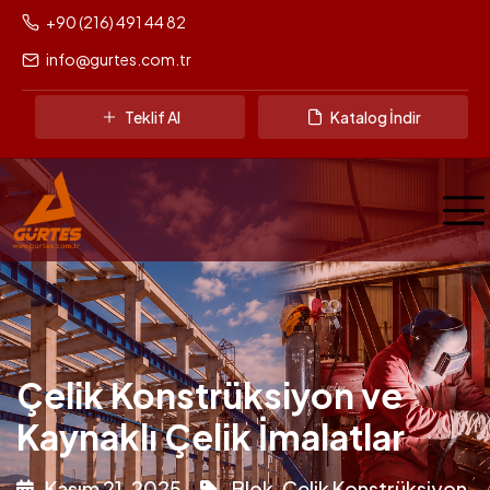
+90 (216) 491 44 82
info@gurtes.com.tr
Teklif Al
Katalog İndir
Çelik Konstrüksiyon ve
Kaynaklı Çelik İmalatlar
Kasım 21, 2025
Blok
,
Çelik Konstrüksiyon