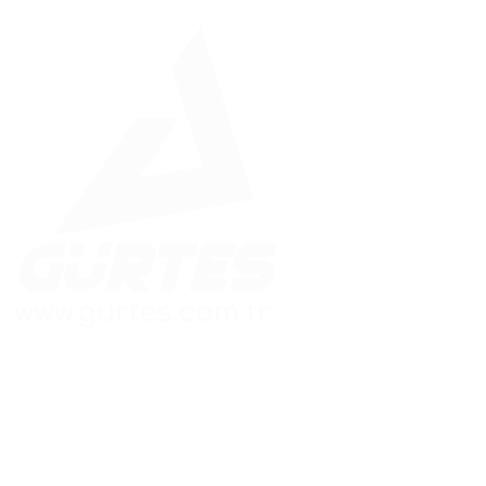
Güvenle İnşa Edilen Yapılar
Hızlı Menü
Adres Bilgileri
Ana Sayfa
Merkez Ofis:
Kaynarca Mah. Aydınlı
Kurumsal