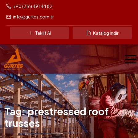
+90 (216) 491 44 82
info@gurtes.com.tr
Teklif Al
Katalog İndir
Tag: prestressed roof
trusses