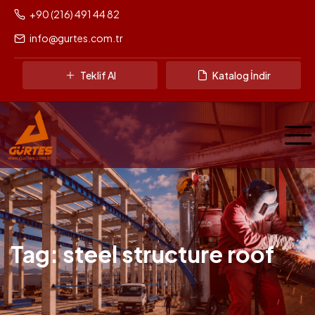
+90 (216) 491 44 82
info@gurtes.com.tr
Teklif Al
Katalog İndir
Tag: steel structure roof